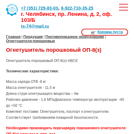
,
+7 (351) 729-83-03
8-922-710-35-25
г. Челябинск, пр. Ленина, д. 2, оф.
103/Б
ts-74@mail.ru
Корзина пуста
Главная
|
Продукция
|
Противопожарное оборудование
|
Огнетушители порошковые
Огнетушитель порошковый ОП-8(з)
Огнетушитель порошковый ОП-8(з)-АВСЕ
Технические характеристики:
Масса заряда ОТВ -8 кг
Масса огнетушителя - 11,5 кг
Длина струи огнетушащего вещества – 4м
Рабочее давление - 1,6 МПаДиапазон температур эксплуатации -40
до +50 °С.
Комплект поставки: Огнетушитель, паспорт к огнетушителю.
Соответствует требованиям пожарной безопасности.
Необходимо производить перезарядку порошкового огнетушителя