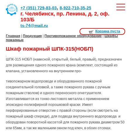
,
+7 (351) 729-83-03
8-922-710-35-25
г. Челябинск, пр. Ленина, д. 2, оф.
103/Б
ts-74@mail.ru
Корзина пуста
Главная
|
Продукция
|
Противопожарное оборудование
|
Шкафы
пожарные
Шкаф пожарный ШПК-315(НОБП)
ШПК-315 НОБП (навесной, открытый, белый, правый), предназначен
для размещения одного пожарного крана (комплект, состоящий из
клапана, установленного на внутреннем про-
тивопожарном водопроводе и оборудованного пожарной
соединительной головкой, а также пожарного рукава с ручным
пожарным стволом) и одного переносного огнетушителя.
Изготавливается из тонко-листового металла с применением
эпоксидно-полиэфирной порошковой краски. Имеет
перфорированные отверстие с правой стороны (если смотреть на
пожарный шкаф спереди), для подвода внутреннего водопровода и
оборудован поворотной кассетой для пожарного рукава диаметром 50
или 65мм, а так же маленьким окном под ключ, в обоих отсеках.