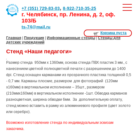
,
+7 (351) 729-83-03
8-922-710-35-25
г. Челябинск, пр. Ленина, д. 2, оф.
103/Б
ts-74@mail.ru
Корзина пуста
Главная
|
Продукция
|
Информационные стенды
|
Стенды для
детских учреждений
Стенд «Наши педагоги»
Размер стенда 950мм х 1360мм, основа стенда ПВХ пластик 3 мм., с
нанесением цветной полноцветной печати с разрешением до 1400
dpi. Стенд оснащен карманами из прозрачного пластика толщиной 0,5
- 0,7 мм. Карманы плоские, размером для фотографий (120мм
х160мм) в вертикальном исполнении – 35шт., размером
(210ммх160мм) в вертикальном исполнении -1шт. Обводка карманов
разноцветная, ширина обводки 6мм. За дополнительную оплату,
стенд можно вставить в рамку из алюминиевого профиля (цвет золото
или серебро).
Возможно изготовление стенда по индивидуальным эскизам
заказчика.