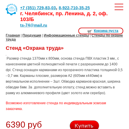
,
+7 (351) 729-83-03
8-922-710-35-25
г. Челябинск, пр. Ленина, д. 2, оф.
103/Б
ts-74@mail.ru
Корзина пуста
Главная
|
Продукция
|
Информационные стенды
|
Стенды по охране
труда
Стенд «Охрана труда»
Размер стенда 1370мм х 800мм, основа стенда ПВХ пластик 3 мм., с
нанесением цветной полноцветной печати с разрешением до 1400
dpi. Стенд оснащен карманами из прозрачного пластика толщиной 0,5
- 0,7 мм. Карманы плоские, размером А2 (605мм х440мм) в
вертикальном исполнении – 3шт. Обводка карманов красная, ширина
обводки 6мм. За дополнительную оплату, стенд можно вставить в
рамку из алюминиевого профиля (цвет золото или серебро).
Возможно изготовление стенда по индивидуальным эскизам
заказчика.
6390 руб