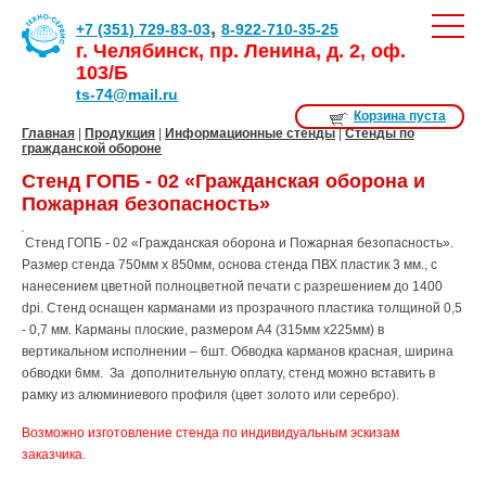
,
+7 (351) 729-83-03
8-922-710-35-25
г. Челябинск, пр. Ленина, д. 2, оф.
103/Б
ts-74@mail.ru
Корзина пуста
Главная
|
Продукция
|
Информационные стенды
|
Стенды по
гражданской обороне
Стенд ГОПБ - 02 «Гражданская оборона и
Пожарная безопасность»
Стенд ГОПБ - 02 «Гражданская оборона и Пожарная безопасность».
Размер стенда 750мм х 850мм, основа стенда ПВХ пластик 3 мм., с
нанесением цветной полноцветной печати с разрешением до 1400
dpi. Стенд оснащен карманами из прозрачного пластика толщиной 0,5
- 0,7 мм. Карманы плоские, размером А4 (315мм х225мм) в
вертикальном исполнении – 6шт. Обводка карманов красная, ширина
обводки 6мм. За дополнительную оплату, стенд можно вставить в
рамку из алюминиевого профиля (цвет золото или серебро).
Возможно изготовление стенда по индивидуальным эскизам
заказчика.